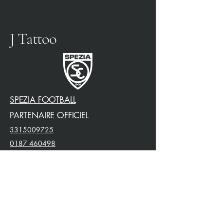
J Tattoo
SPEZIA FOOTBALL
PARTENAIRE OFFICIEL
3315009725
0187 460498
jtattoosp@gmail.com
Piazza John Fitzgerald
Kennedy, 90, 19124 La
Spezia SP
Piazza John Fitzgerald
Kennedy, 90, 19124 La