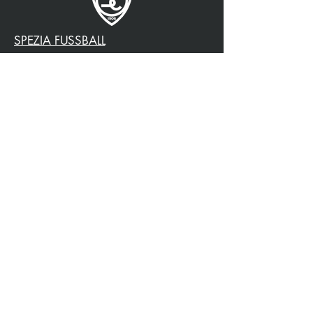
SPEZIA FUSSBALL
OFFIZIELLER PARTNER
3315009725
0187 460498
jtattoosp@gmail.com
Piazza John Fitzgerald
Kennedy, 90, 19124 La
Spezia SP
Piazza John Fitzgerald
Kennedy, 90, 19124 La
Spezia SP
Datenschutzrichtlinie
Barrierefreiheit
Versandbedingungen