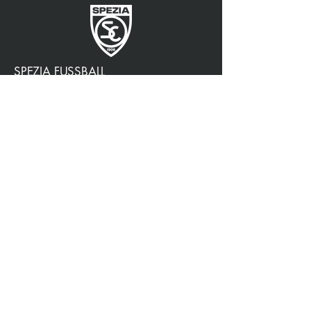
SPEZIA FUSSBALL
OFFIZIELLER PARTNER
3315009725
0187 460498
jtattoosp@gmail.com
Piazza John Fitzgerald
Kennedy, 90, 19124 La
Spezia SP
Piazza John Fitzgerald
Kennedy, 90, 19124 La
Spezia SP
Datenschutzrichtlinie
Barrierefreiheit