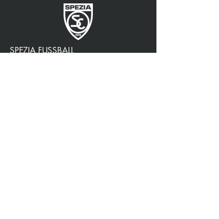
SPEZIA FUSSBALL
OFFIZIELLER PARTNER
3315009725
0187 460498
jtattoosp@gmail.com
Piazza John Fitzgerald
Kennedy, 90, 19124 La
Spezia SP
Piazza John Fitzgerald
Kennedy, 90, 19124 La
Spezia SP
Datenschutzrichtlinie
Barrierefreiheit