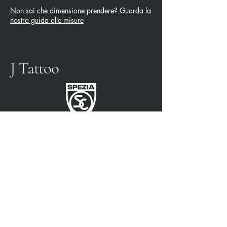
Non sai che dimensione prendere? Guarda la
nostra guida alle misure
J Tattoo
SPEZIA FUSSBALL
OFFIZIELLER PARTNER
3315009725
0187 460498
jtattoosp@gmail.com
Piazza John Fitzgerald
Kennedy, 90, 19124 La
Spezia SP