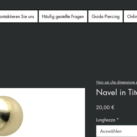
ontaktieren Sie uns
Häufig gestellte Fragen
Guida Piercing
Onli
Non sai che dimensione p
Navel in Ti
Preis
20,00 €
Lunghezza
*
Auswählen