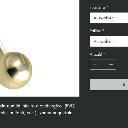
spessore
*
Auswählen
Palline
*
Auswählen
Anzahl
*
In
alta qualità
, sicuro e anallergico. (PVD)
ate, brillanti, ecc.),
vanno acquistate