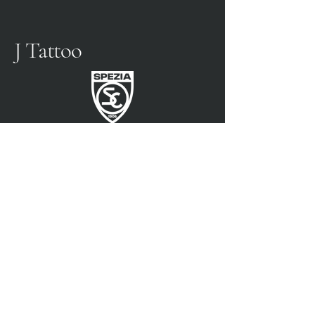
J Tattoo
SPEZIA FUSSBALL
OFFIZIELLER PARTNER
3315009725
0187 460498
jtattoosp@gmail.com
Piazza John Fitzgerald
Kennedy, 90, 19124 La
Spezia SP
Piazza John Fitzgerald
Kennedy, 90, 19124 La
Spezia SP