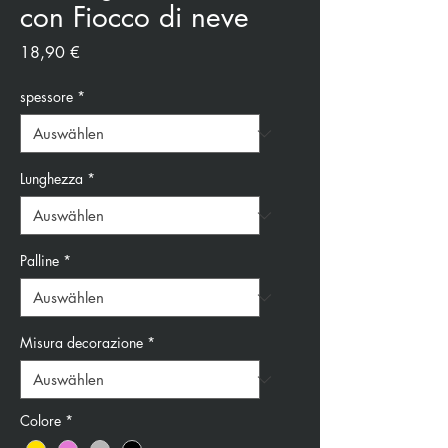
con Fiocco di neve
Preis
18,90 €
spessore
*
Lunghezza
*
Palline
*
Misura decorazione
*
Colore
*