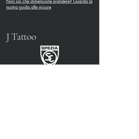
Non sai che dimensione prendere? Guarda la
nostra guida alle misure
J Tattoo
SPEZIA FUSSBALL
OFFIZIELLER PARTNER
3315009725
0187 460498
jtattoosp@gmail.com
Piazza John Fitzgerald
Kennedy, 90, 19124 La
Spezia SP