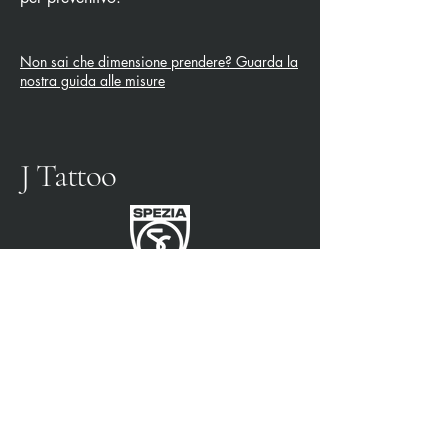
Non sai che dimensione prendere? Guarda la
nostra guida alle misure
J Tattoo
SPEZIA FUSSBALL
OFFIZIELLER PARTNER
3315009725
0187 460498
jtattoosp@gmail.com
Piazza John Fitzgerald