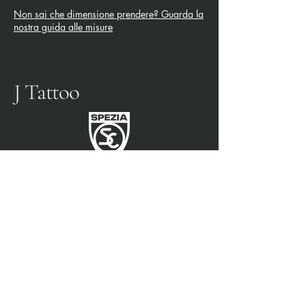
Non sai che dimensione prendere? Guarda la
nostra guida alle misure
J Tattoo
SPEZIA FUSSBALL
OFFIZIELLER PARTNER
3315009725
0187 460498
jtattoosp@gmail.com
Piazza John Fitzgerald
Kennedy, 90, 19124 La
Spezia SP