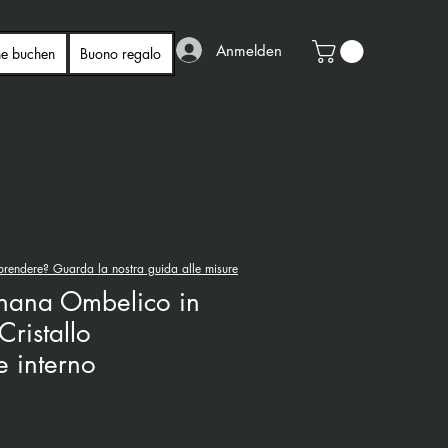
Anmelden
ne buchen
Buono regalo
rendere? Guarda la nostra guida alle misure
anana Ombelico in
Cristallo
e interno