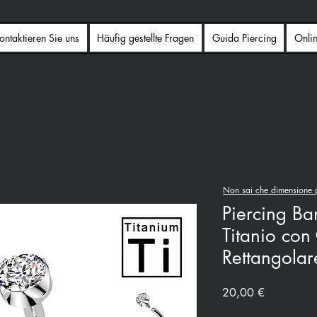
ontaktieren Sie uns
Häufig gestellte Fragen
Guida Piercing
Onli
Non sai che dimensione p
Piercing B
Titanio con 
Rettangolar
Preis
20,00 €