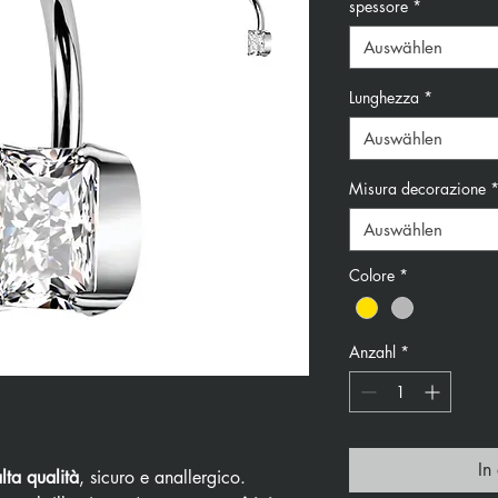
spessore
*
Auswählen
Lunghezza
*
Auswählen
Misura decorazione
Auswählen
Colore
*
Anzahl
*
In
alta qualità
, sicuro e anallergico.