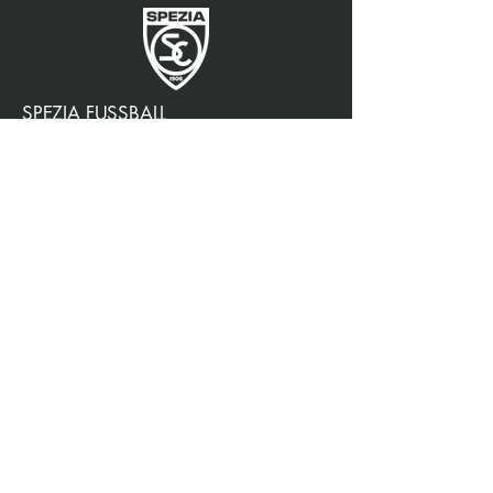
SPEZIA FUSSBALL
OFFIZIELLER PARTNER
3315009725
0187 460498
jtattoosp@gmail.com
Piazza John Fitzgerald
Kennedy, 90, 19124 La
Spezia SP
Piazza John Fitzgerald
Kennedy, 90, 19124 La
Spezia SP
Datenschutzrichtlinie
Barrierefreiheit