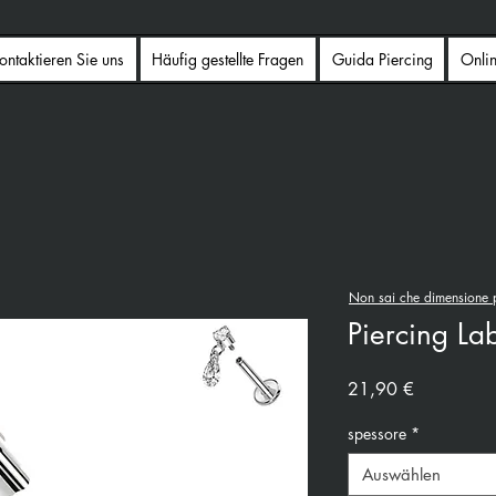
ontaktieren Sie uns
Häufig gestellte Fragen
Guida Piercing
Onli
Non sai che dimensione p
Piercing Lab
Preis
21,90 €
spessore
*
Auswählen