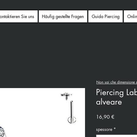
ontaktieren Sie uns
Häufig gestellte Fragen
Guida Piercing
Onli
Non sai che dimensione p
Piercing Lab
alveare
Preis
16,90 €
spessore
*