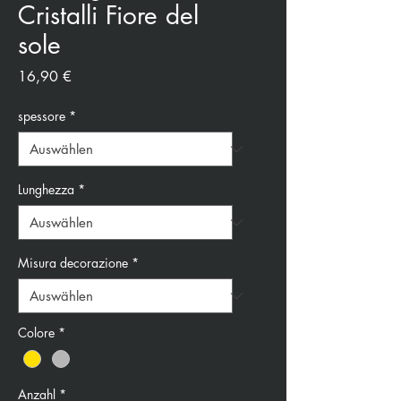
Cristalli Fiore del
sole
Preis
16,90 €
spessore
*
Lunghezza
*
Misura decorazione
*
Colore
*
Anzahl
*