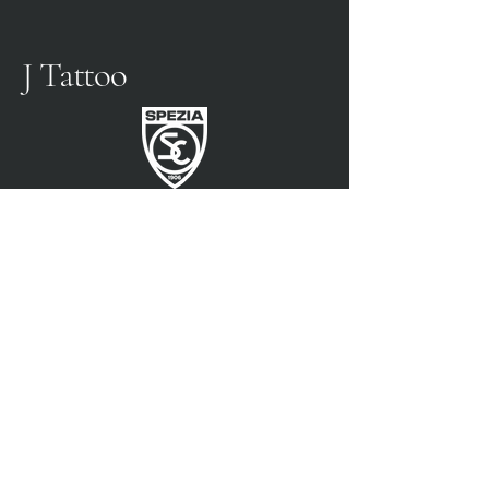
J Tattoo
SPEZIA FUSSBALL
OFFIZIELLER PARTNER
3315009725
0187 460498
jtattoosp@gmail.com
Piazza John Fitzgerald
Kennedy, 90, 19124 La
Spezia SP
Piazza John Fitzgerald
Kennedy, 90, 19124 La
Spezia SP