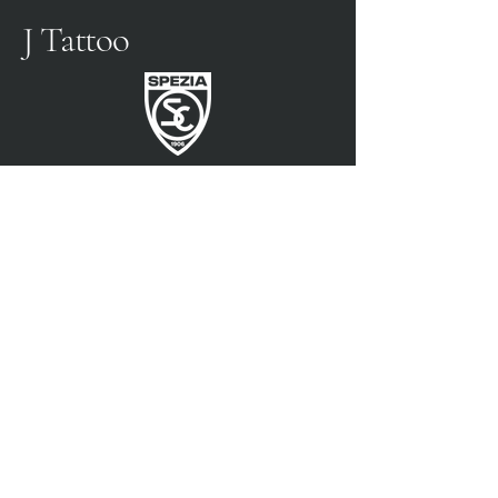
J Tattoo
SPEZIA FUSSBALL
OFFIZIELLER PARTNER
3315009725
0187 460498
jtattoosp@gmail.com
Piazza John Fitzgerald
Kennedy, 90, 19124 La
Spezia SP
Piazza John Fitzgerald
Kennedy, 90, 19124 La
Spezia SP