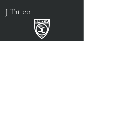
J Tattoo
SPEZIA FUSSBALL
OFFIZIELLER PARTNER
3315009725
0187 460498
jtattoosp@gmail.com
Piazza John Fitzgerald
Kennedy, 90, 19124 La
Spezia SP
Piazza John Fitzgerald
Kennedy, 90, 19124 La
Spezia SP