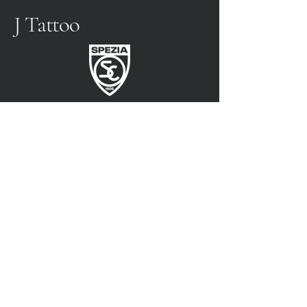
J Tattoo
SPEZIA FUSSBALL
OFFIZIELLER PARTNER
3315009725
0187 460498
jtattoosp@gmail.com
Piazza John Fitzgerald
Kennedy, 90, 19124 La
Spezia SP
Piazza John Fitzgerald
Kennedy, 90, 19124 La
Spezia SP