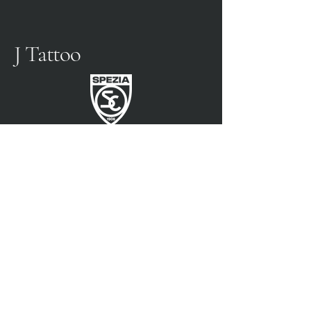
J Tattoo
SPEZIA FUSSBALL
OFFIZIELLER PARTNER
3315009725
0187 460498
jtattoosp@gmail.com
Piazza John Fitzgerald
Kennedy, 90, 19124 La
Spezia SP
Piazza John Fitzgerald
Kennedy, 90, 19124 La