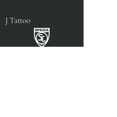
J Tattoo
SPEZIA FUSSBALL
OFFIZIELLER PARTNER
3315009725
0187 460498
jtattoosp@gmail.com
Piazza John Fitzgerald
Kennedy, 90, 19124 La
Spezia SP
Piazza John Fitzgerald
Kennedy, 90, 19124 La