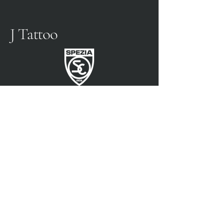
J Tattoo
SPEZIA FUSSBALL
OFFIZIELLER PARTNER
3315009725
0187 460498
jtattoosp@gmail.com
Piazza John Fitzgerald
Kennedy, 90, 19124 La
Spezia SP
Piazza John Fitzgerald
Kennedy, 90, 19124 La
Spezia SP