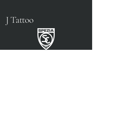
J Tattoo
SPEZIA FUSSBALL
OFFIZIELLER PARTNER
3315009725
0187 460498
jtattoosp@gmail.com
Piazza John Fitzgerald
Kennedy, 90, 19124 La
Spezia SP
Piazza John Fitzgerald
Kennedy, 90, 19124 La
Spezia SP