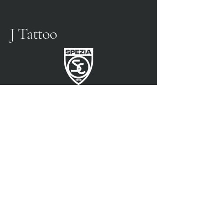
J Tattoo
SPEZIA FUSSBALL
OFFIZIELLER PARTNER
3315009725
0187 460498
jtattoosp@gmail.com
Piazza John Fitzgerald
Kennedy, 90, 19124 La
Spezia SP
Piazza John Fitzgerald
Kennedy, 90, 19124 La
Spezia SP