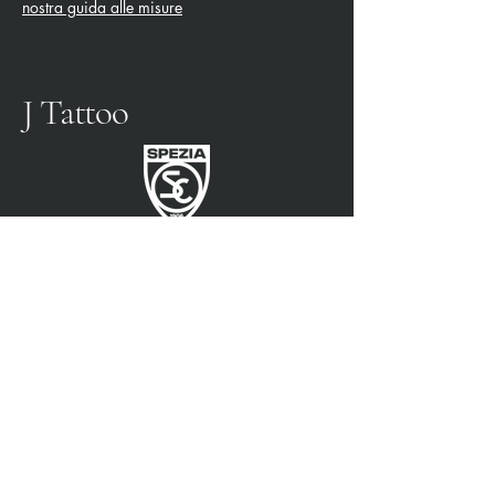
nostra guida alle misure
J Tattoo
SPEZIA FUSSBALL
OFFIZIELLER PARTNER
3315009725
0187 460498
jtattoosp@gmail.com
Piazza John Fitzgerald
Kennedy, 90, 19124 La
Spezia SP
Piazza John Fitzgerald