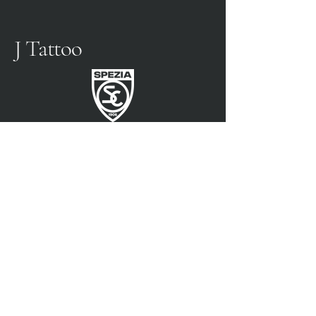
J Tattoo
SPEZIA FUSSBALL
OFFIZIELLER PARTNER
3315009725
0187 460498
jtattoosp@gmail.com
Piazza John Fitzgerald
Kennedy, 90, 19124 La
Spezia SP
Piazza John Fitzgerald
Kennedy, 90, 19124 La
Spezia SP