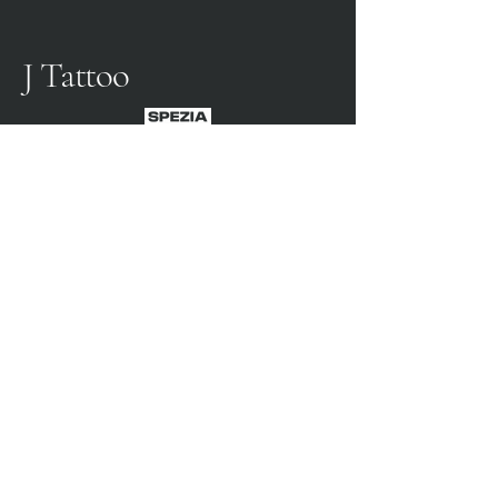
J Tattoo
SPEZIA CALCIO
OFFICIAL PARTNER
3315009725
0187 460498
jtattoosp@gmail.com
Piazza John Fitzgerald
Kennedy, 90, 19124 La
Spezia SP
Piazza John Fitzgerald
Kennedy, 90, 19124 La
Spezia SP