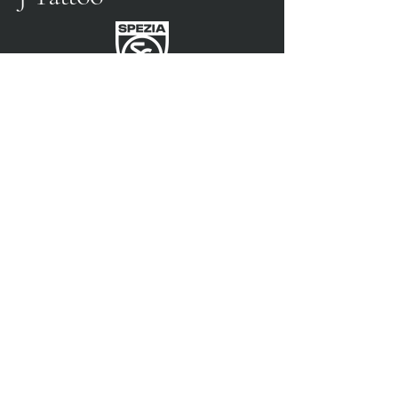
SPEZIA CALCIO
OFFICIAL PARTNER
3315009725
0187 460498
jtattoosp@gmail.com
Piazza John Fitzgerald
Kennedy, 90, 19124 La
Spezia SP
Piazza John Fitzgerald
Kennedy, 90, 19124 La
Spezia SP
Privacy Policy
Accessibility