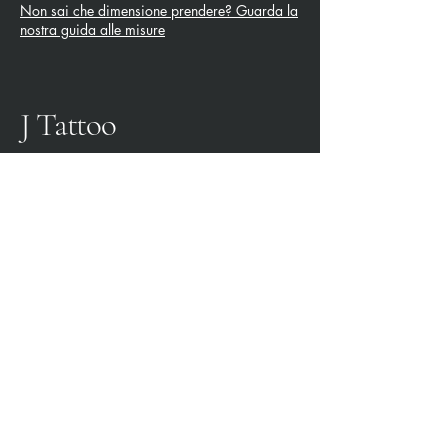
Non sai che dimensione prendere? Guarda la
nostra guida alle misure
J Tattoo
SPEZIA CALCIO
OFFICIAL PARTNER
3315009725
0187 460498
jtattoosp@gmail.com
Piazza John Fitzgerald
Kennedy, 90, 19124 La
Spezia SP