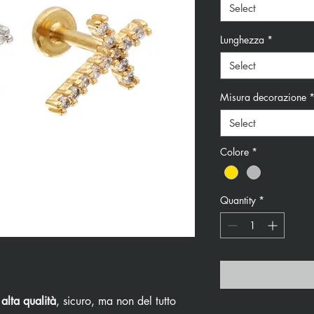
Select
Lunghezza
*
Select
Misura decorazione
Select
Colore
*
Quantity
*
 alta qualità
, sicuro, ma non del tutto