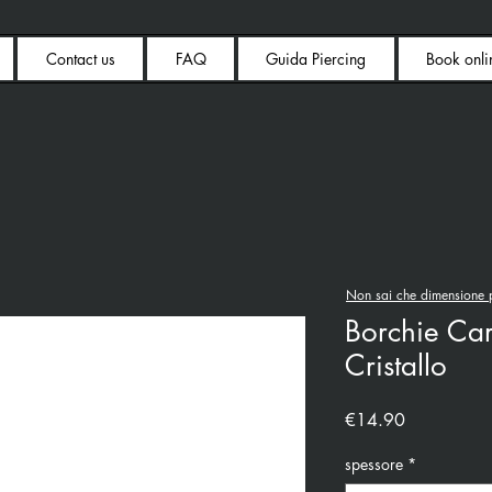
Contact us
FAQ
Guida Piercing
Book onli
Non sai che dimensione p
Borchie Car
Cristallo
Price
€14.90
spessore
*