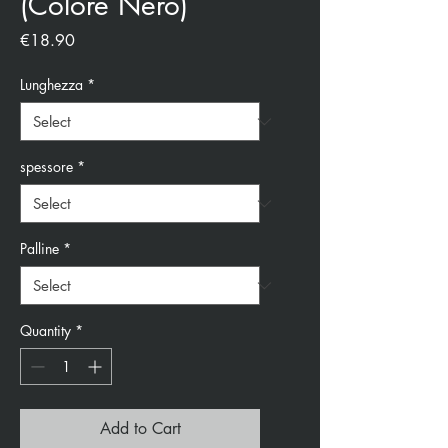
(Colore Nero)
Price
€18.90
Lunghezza
*
spessore
*
Palline
*
Quantity
*
Add to Cart