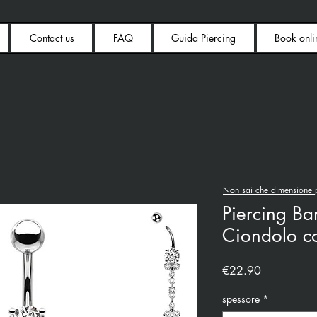
Contact us
FAQ
Guida Piercing
Book onli
Non sai che dimensione p
Piercing B
Ciondolo co
Price
€22.90
spessore
*