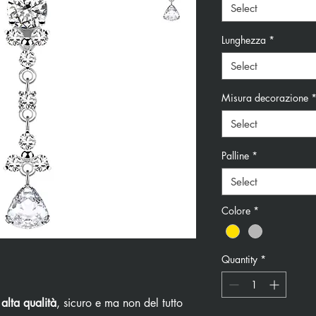
Select
Lunghezza
*
Select
Misura decorazione
Select
Palline
*
Select
Colore
*
Quantity
*
 alta qualità
, sicuro e ma non del tutto