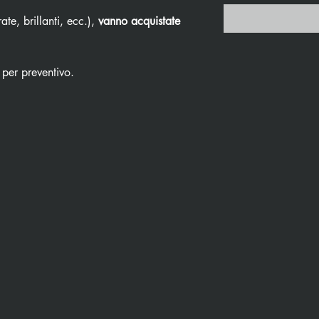
ate, brillanti, ecc.),
vanno acquistate
 per preventivo.