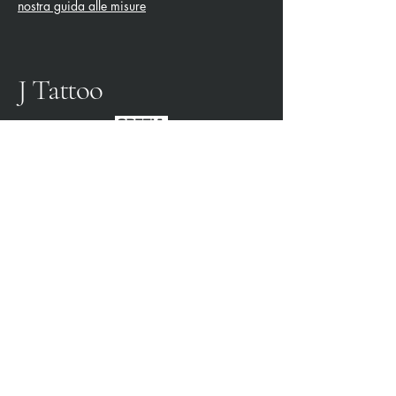
nostra guida alle misure
J Tattoo
SPEZIA CALCIO
OFFICIAL PARTNER
3315009725
0187 460498
jtattoosp@gmail.com
Piazza John Fitzgerald
Kennedy, 90, 19124 La
Spezia SP
Piazza John Fitzgerald