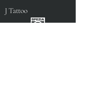
J Tattoo
SPEZIA CALCIO
OFFICIAL PARTNER
3315009725
0187 460498
jtattoosp@gmail.com
Piazza John Fitzgerald
Kennedy, 90, 19124 La
Spezia SP
Piazza John Fitzgerald
Kennedy, 90, 19124 La
Spezia SP