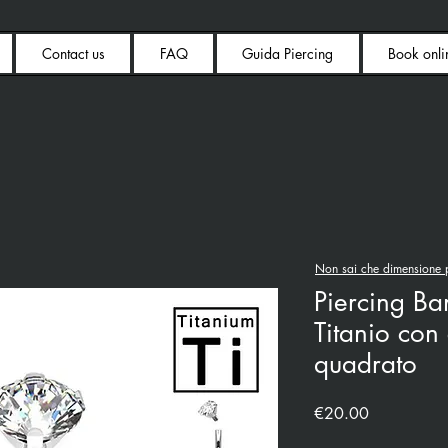
Contact us
FAQ
Guida Piercing
Book onli
Non sai che dimensione p
Piercing B
Titanio con 
quadrato
Price
€20.00