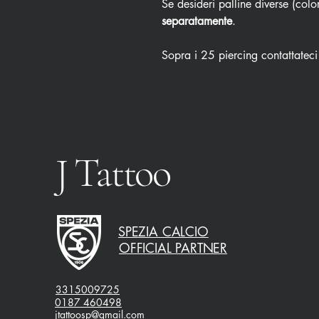
Se desideri palline diverse (color
separatamente
.
Sopra i 25 piercing contattateci
J Tattoo
SPEZIA CALCIO
OFFICIAL PARTNER
3315009725
0187 460498
jtattoosp@gmail.com