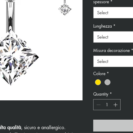
spessore
*
Select
Lunghezza
*
Select
Misura decorazione
Select
Colore
*
Quantity
*
alta qualità
, sicuro e anallergico.