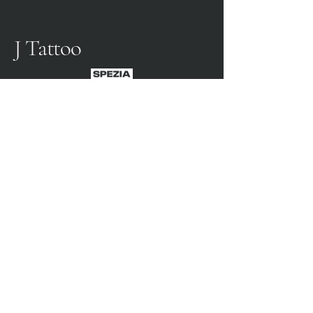
J Tattoo
SPEZIA CALCIO
OFFICIAL PARTNER
3315009725
0187 460498
jtattoosp@gmail.com
Piazza John Fitzgerald
Kennedy, 90, 19124 La
Spezia SP
Piazza John Fitzgerald
Kennedy, 90, 19124 La
Spezia SP