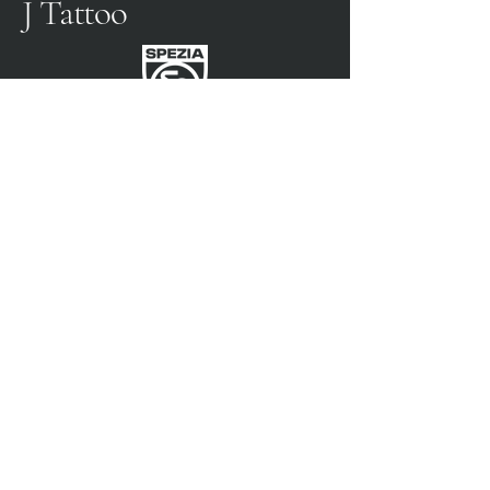
J Tattoo
SPEZIA CALCIO
OFFICIAL PARTNER
3315009725
0187 460498
jtattoosp@gmail.com
Piazza John Fitzgerald
Kennedy, 90, 19124 La
Spezia SP
Piazza John Fitzgerald
Kennedy, 90, 19124 La
Spezia SP
Privacy Policy