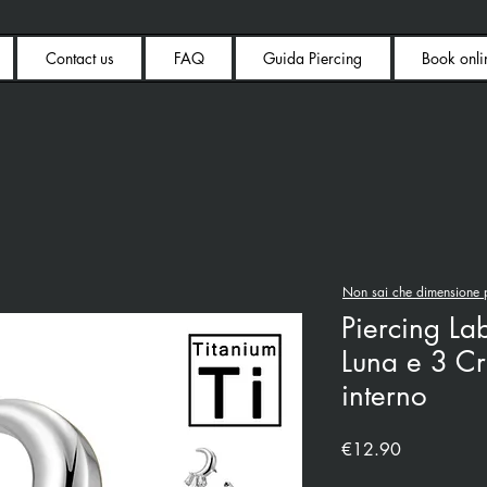
Contact us
FAQ
Guida Piercing
Book onli
Non sai che dimensione p
Piercing Lab
Luna e 3 Cri
interno
Price
€12.90