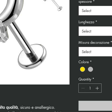
spessore
*
Select
Lunghezza
*
Select
Misura decorazione
Select
Colore
*
Quantity
*
alta qualità
, sicuro e anallergico.