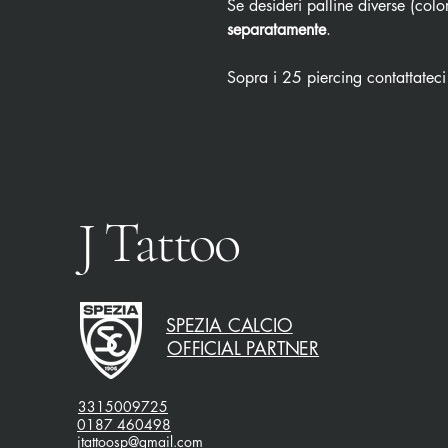
Se desideri palline diverse (color
separatamente
.
Sopra i 25 piercing contattateci
J Tattoo
SPEZIA CALCIO
OFFICIAL PARTNER
3315009725
0187 460498
jtattoosp@gmail.com