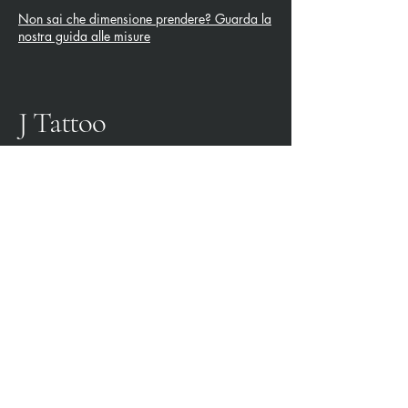
Non sai che dimensione prendere? Guarda la
nostra guida alle misure
J Tattoo
SPEZIA CALCIO
OFFICIAL PARTNER
3315009725
0187 460498
jtattoosp@gmail.com
Piazza John Fitzgerald
Kennedy, 90, 19124 La
Spezia SP