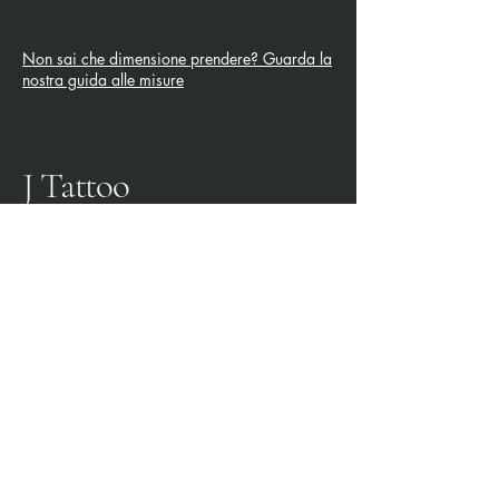
Non sai che dimensione prendere? Guarda la
nostra guida alle misure
J Tattoo
SPEZIA CALCIO
OFFICIAL PARTNER
3315009725
0187 460498
jtattoosp@gmail.com
Piazza John Fitzgerald