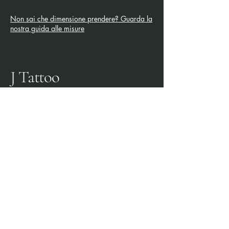
Non sai che dimensione prendere? Guarda la
nostra guida alle misure
J Tattoo
SPEZIA CALCIO
OFFICIAL PARTNER
3315009725
0187 460498
jtattoosp@gmail.com
Piazza John Fitzgerald
Kennedy, 90, 19124 La