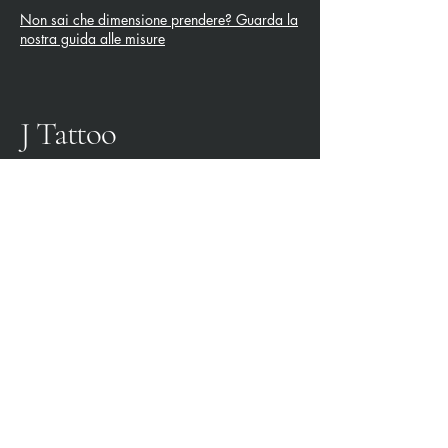
Non sai che dimensione prendere? Guarda la
nostra guida alle misure
J Tattoo
SPEZIA CALCIO
OFFICIAL PARTNER
3315009725
0187 460498
jtattoosp@gmail.com
Piazza John Fitzgerald
Kennedy, 90, 19124 La
Spezia SP