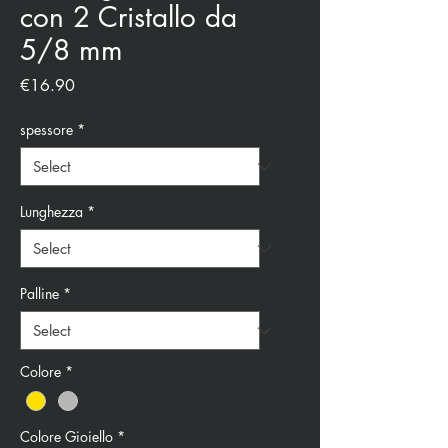
con 2 Cristallo da
5/8 mm
Price
€16.90
spessore
*
Lunghezza
*
Palline
*
Colore
*
Colore Gioiello
*