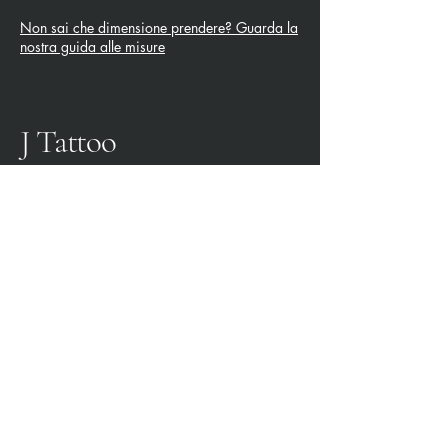
Non sai che dimensione prendere? Guarda la
nostra guida alle misure
J Tattoo
SPEZIA CALCIO
OFFICIAL PARTNER
3315009725
0187 460498
jtattoosp@gmail.com
Piazza John Fitzgerald
Kennedy, 90, 19124 La