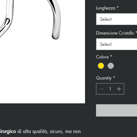
Lunghezza
*
Select
Dimensione Cristallo
Select
Colore
*
Quantity
*
irurgico
di alta qualità, sicuro, ma non