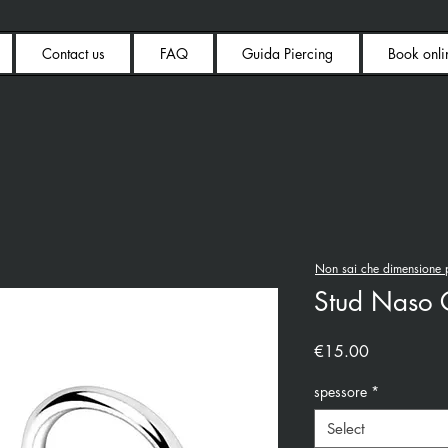
Contact us
FAQ
Guida Piercing
Book onli
Non sai che dimensione p
Stud Naso C
Price
€15.00
spessore
*
Select