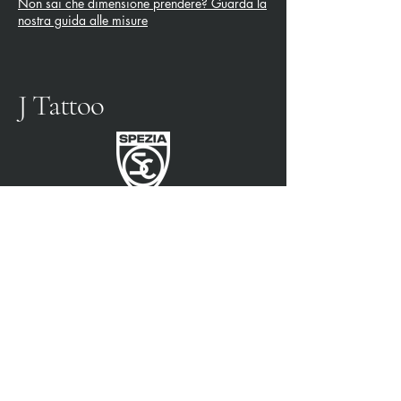
Non sai che dimensione prendere? Guarda la
nostra guida alle misure
J Tattoo
FÚTBOL SPEZIA
SOCIO OFICIAL
3315009725
0187 460498
jtattoosp@gmail.com
Piazza John Fitzgerald
Kennedy, 90, 19124 La
Spezia SP