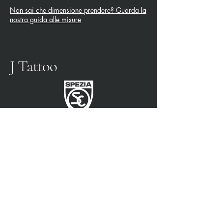
Non sai che dimensione prendere? Guarda la
nostra guida alle misure
J Tattoo
FÚTBOL SPEZIA
SOCIO OFICIAL
3315009725
0187 460498
jtattoosp@gmail.com
Piazza John Fitzgerald
Kennedy, 90, 19124 La
Spezia SP