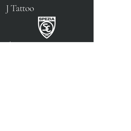
J Tattoo
FÚTBOL SPEZIA
SOCIO OFICIAL
3315009725
0187 460498
jtattoosp@gmail.com
Piazza John Fitzgerald
Kennedy, 90, 19124 La
Spezia SP
Piazza John Fitzgerald
Kennedy, 90, 19124 La
Spezia SP