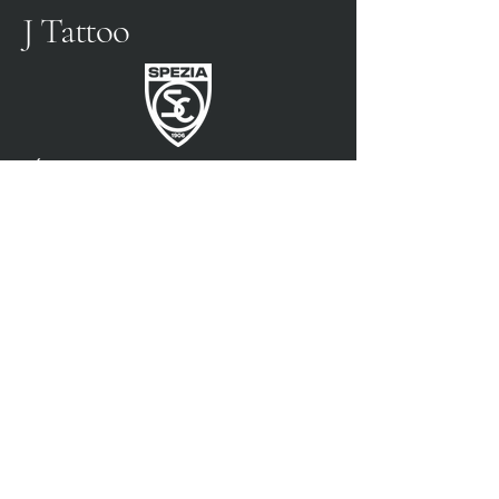
J Tattoo
FÚTBOL SPEZIA
SOCIO OFICIAL
3315009725
0187 460498
jtattoosp@gmail.com
Piazza John Fitzgerald
Kennedy, 90, 19124 La
Spezia SP
Piazza John Fitzgerald
Kennedy, 90, 19124 La
Spezia SP