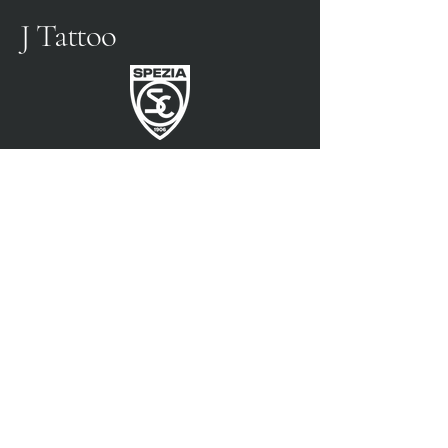
J Tattoo
FÚTBOL SPEZIA
SOCIO OFICIAL
3315009725
0187 460498
jtattoosp@gmail.com
Piazza John Fitzgerald
Kennedy, 90, 19124 La
Spezia SP
Piazza John Fitzgerald
Kennedy, 90, 19124 La
Spezia SP