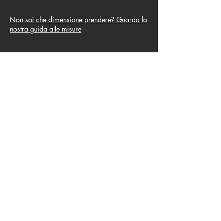
Non sai che dimensione prendere? Guarda la
nostra guida alle misure
J Tattoo
FÚTBOL SPEZIA
SOCIO OFICIAL
3315009725
0187 460498
jtattoosp@gmail.com
Piazza John Fitzgerald
Kennedy, 90, 19124 La