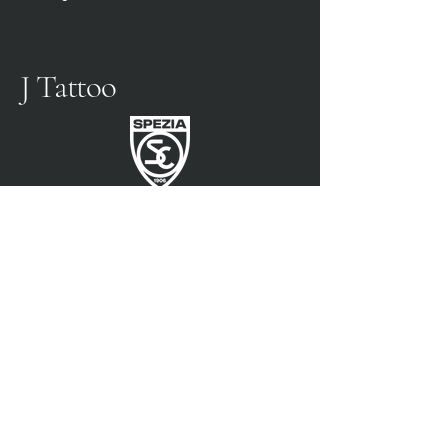
J Tattoo
FÚTBOL SPEZIA
SOCIO OFICIAL
3315009725
0187 460498
jtattoosp@gmail.com
Piazza John Fitzgerald
Kennedy, 90, 19124 La
Spezia SP
Piazza John Fitzgerald
Kennedy, 90, 19124 La